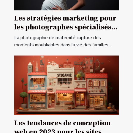
Les stratégies marketing pour
les photographes spécialisés
dans la maternité
La photographie de maternité capture des
moments inoubliables dans la vie des familles,...
Les tendances de conception
web en 2023 pour les sites