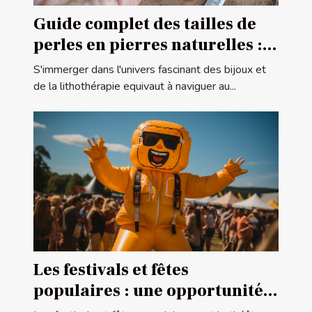
Guide complet des tailles de
perles en pierres naturelles :
comment choisir la bonne
S'immerger dans l'univers fascinant des bijoux et
taille pour vos projets de
de la lithothérapie equivaut à naviguer au...
bijouterie et de lithothérapie
Les festivals et fêtes
populaires : une opportunité
pour la publicité gonflable