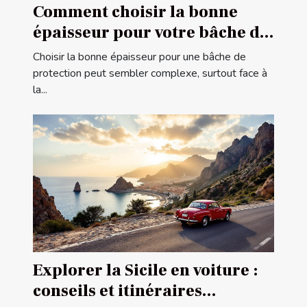
Comment choisir la bonne
épaisseur pour votre bâche de
protection ?
Choisir la bonne épaisseur pour une bâche de
protection peut sembler complexe, surtout face à
la...
Explorer la Sicile en voiture :
conseils et itinéraires