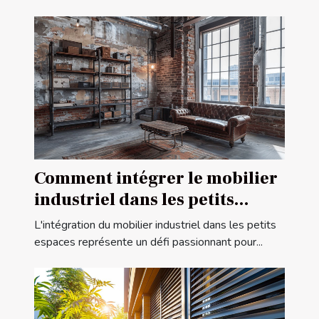
Comment intégrer le mobilier
industriel dans les petits
espaces
L'intégration du mobilier industriel dans les petits
espaces représente un défi passionnant pour...