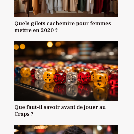
Quels gilets cachemire pour femmes
mettre en 2020 ?
Que faut-il savoir avant de jouer au
Craps ?