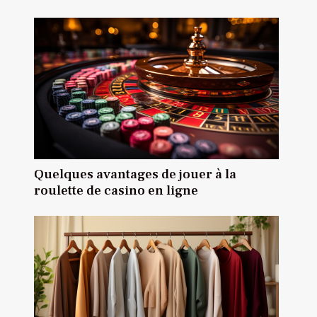
Quelques avantages de jouer à la
roulette de casino en ligne