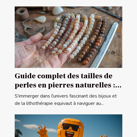
Guide complet des tailles de
perles en pierres naturelles :
comment choisir la bonne
S'immerger dans l'univers fascinant des bijoux et
taille pour vos projets de
de la lithothérapie equivaut à naviguer au...
bijouterie et de lithothérapie