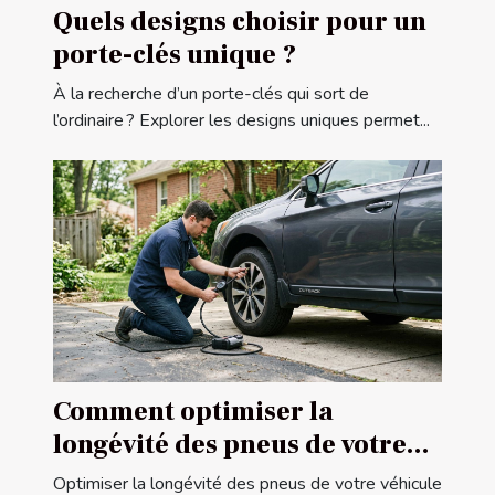
Quels designs choisir pour un
porte-clés unique ?
À la recherche d’un porte-clés qui sort de
l’ordinaire ? Explorer les designs uniques permet...
Comment optimiser la
longévité des pneus de votre
véhicule ?
Optimiser la longévité des pneus de votre véhicule