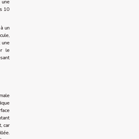
i une
es 10
 à un
cule,
t une
r le
isant
imale
dique
rface
ntant
, car
llée.