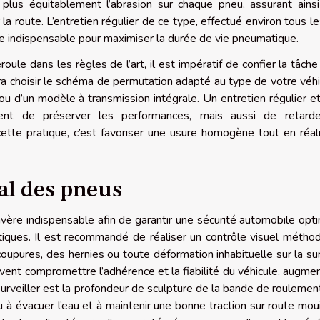
r plus équitablement l’abrasion sur chaque pneu, assurant ains
 la route. L’entretien régulier de ce type, effectué environ tous l
e indispensable pour maximiser la durée de vie pneumatique.
ule dans les règles de l’art, il est impératif de confier la tâche
ra choisir le schéma de permutation adapté au type de votre véhi
n ou d’un modèle à transmission intégrale. Un entretien régulier e
ent de préserver les performances, mais aussi de retarde
te pratique, c’est favoriser une usure homogène tout en réal
ral des pneus
avère indispensable afin de garantir une sécurité automobile opt
iques. Il est recommandé de réaliser un contrôle visuel métho
oupures, des hernies ou toute déformation inhabituelle sur la su
uvent compromettre l’adhérence et la fiabilité du véhicule, augme
surveiller est la profondeur de sculpture de la bande de roulement
 à évacuer l’eau et à maintenir une bonne traction sur route moui