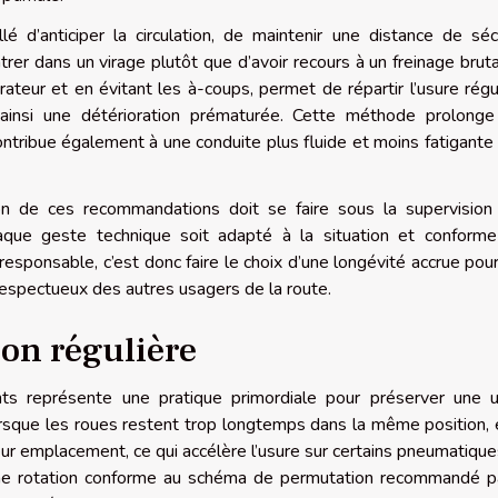
é d’anticiper la circulation, de maintenir une distance de séc
trer dans un virage plutôt que d’avoir recours à un freinage bruta
ateur et en évitant les à-coups, permet de répartir l’usure régu
 ainsi une détérioration prématurée. Cette méthode prolong
ntribue également à une conduite plus fluide et moins fatigante
tion de ces recommandations doit se faire sous la supervision
 chaque geste technique soit adapté à la situation et conform
esponsable, c’est donc faire le choix d’une longévité accrue pou
respectueux des autres usagers de la route.
ion régulière
nts représente une pratique primordiale pour préserver une 
rsque les roues restent trop longtemps dans la même position, 
eur emplacement, ce qui accélère l’usure sur certains pneumatique
à une rotation conforme au schéma de permutation recommandé p