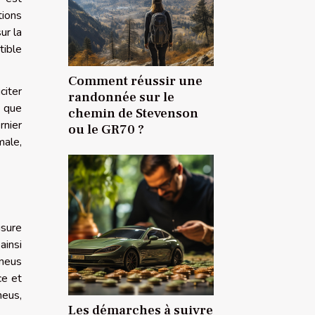
tions
ur la
tible
Comment réussir une
citer
randonnée sur le
i que
chemin de Stevenson
rnier
ou le GR70 ?
male,
usure
ainsi
pneus
ce et
neus,
Les démarches à suivre