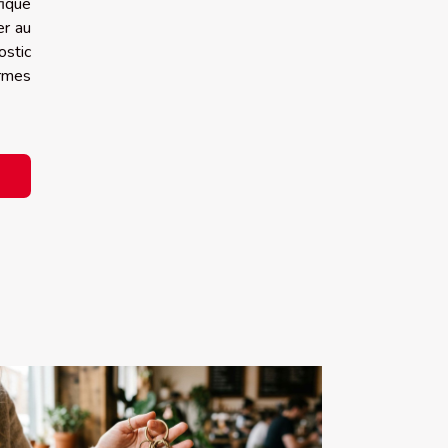
fique
er au
ostic
ormes