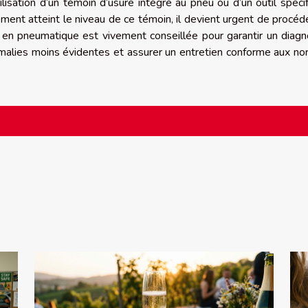
ilisation d’un témoin d’usure intégré au pneu ou d’un outil spéci
ent atteint le niveau de ce témoin, il devient urgent de procéd
en pneumatique est vivement conseillée pour garantir un diagn
anomalies moins évidentes et assurer un entretien conforme aux n