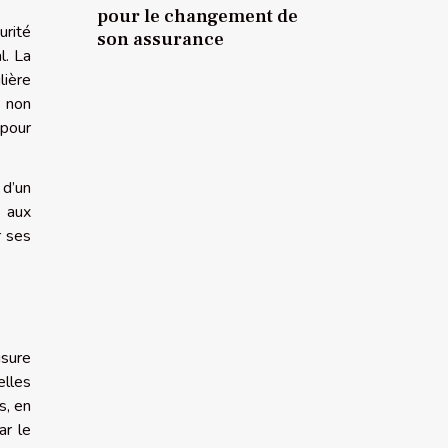
pour le changement de
urité
son assurance
l. La
lière
e non
 pour
 d’un
e aux
r ses
usure
elles
s, en
ar le