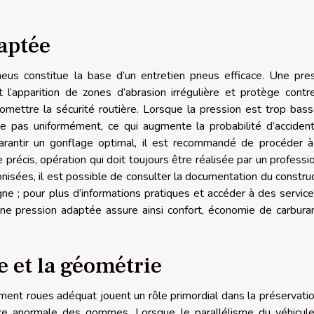
aptée
neus constitue la base d’un entretien pneus efficace. Une pre
 l’apparition de zones d’abrasion irrégulière et protège contr
omettre la sécurité routière. Lorsque la pression est trop bas
e pas uniformément, ce qui augmente la probabilité d’acciden
arantir un gonflage optimal, il est recommandé de procéder 
 précis, opération qui doit toujours être réalisée par un professi
onisées, il est possible de consulter la documentation du constru
igne ; pour plus d’informations pratiques et accéder à des servic
Une pression adaptée assure ainsi confort, économie de carbura
e et la géométrie
ement roues adéquat jouent un rôle primordial dans la préservati
ure anormale des gommes. Lorsque le parallélisme du véhicul