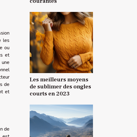
courantes
ssion
e les
se ou
ts et
à une
onnel
cteur
Les meilleurs moyens
es de
de sublimer des ongles
nt et
courts en 2023
on de
e est