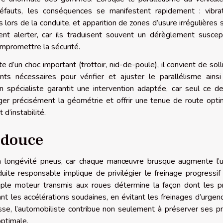
défauts, les conséquences se manifestent rapidement : vibra
 lors de la conduite, et apparition de zones d’usure irrégulières s
 alerter, car ils traduisent souvent un dérèglement suscep
mpromettre la sécurité.
e d’un choc important (trottoir, nid-de-poule), il convient de solli
ts nécessaires pour vérifier et ajuster le parallélisme ains
un spécialiste garantit une intervention adaptée, car seul ce de
iger précisément la géométrie et offrir une tenue de route opti
 d’instabilité.
 douce
la longévité pneus, car chaque manœuvre brusque augmente l’
te responsable implique de privilégier le freinage progressif 
uple moteur transmis aux roues détermine la façon dont les 
ant les accélérations soudaines, en évitant les freinages d’urgen
sse, l’automobiliste contribue non seulement à préserver ses p
optimale.