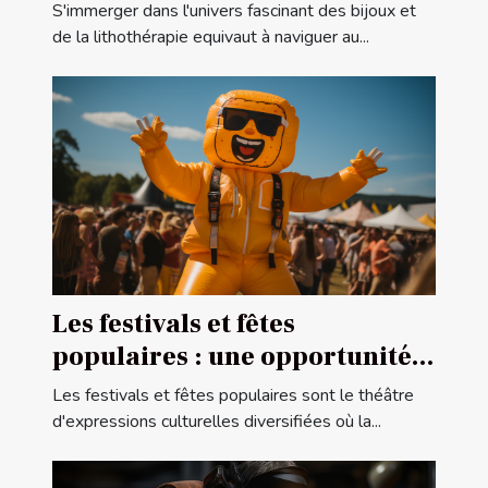
comment choisir la bonne
S'immerger dans l'univers fascinant des bijoux et
taille pour vos projets de
de la lithothérapie equivaut à naviguer au...
bijouterie et de lithothérapie
Les festivals et fêtes
populaires : une opportunité
pour la publicité gonflable
Les festivals et fêtes populaires sont le théâtre
d'expressions culturelles diversifiées où la...