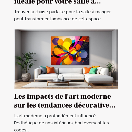
idéale pour votre salle à
manger ?
Trouver la chaise parfaite pour la salle à manger
peut transformer l’ambiance de cet espace...
Les impacts de l'art moderne
sur les tendances décoratives
contemporaines
L’art moderne a profondément influencé
l’esthétique de nos intérieurs, bouleversant les
codes...