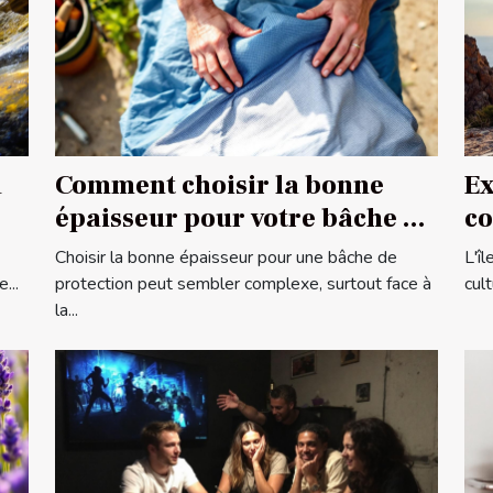
a
Comment choisir la bonne
Ex
épaisseur pour votre bâche de
co
protection ?
co
Choisir la bonne épaisseur pour une bâche de
L'î
...
protection peut sembler complexe, surtout face à
cul
la...