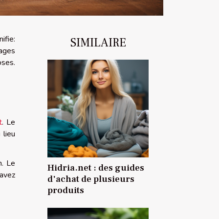
ifie:
SIMILAIRE
mages
oses.
t
. Le
 lieu
n. Le
Hidria.net : des guides
 avez
d'achat de plusieurs
produits