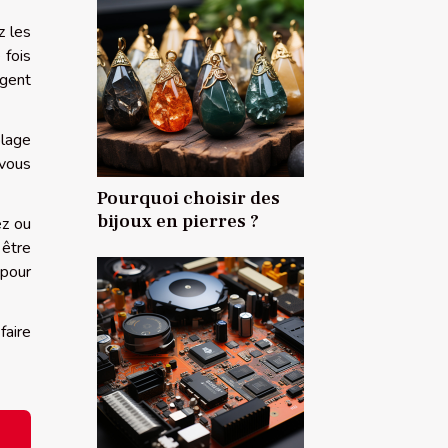
z les
 fois
rgent
olage
 vous
Pourquoi choisir des
bijoux en pierres ?
ez ou
 être
 pour
faire