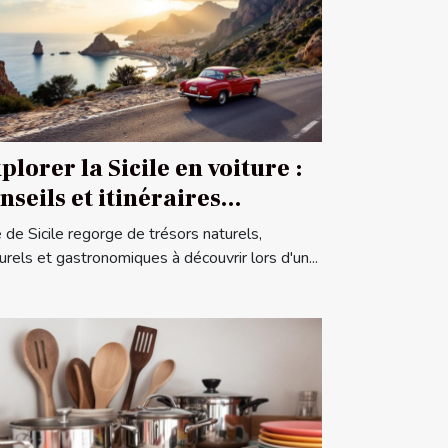
plorer la Sicile en voiture :
nseils et itinéraires
nseillés
le de Sicile regorge de trésors naturels,
turels et gastronomiques à découvrir lors d'un...