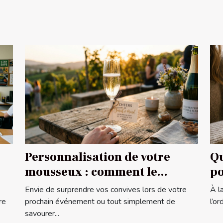
Personnalisation de votre
Qu
mousseux : comment le
po
rendre unique ?
Envie de surprendre vos convives lors de votre
À l
re
prochain événement ou tout simplement de
l’o
savourer...