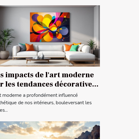
s impacts de l'art moderne
r les tendances décoratives
ontemporaines
rt moderne a profondément influencé
sthétique de nos intérieurs, bouleversant les
s...