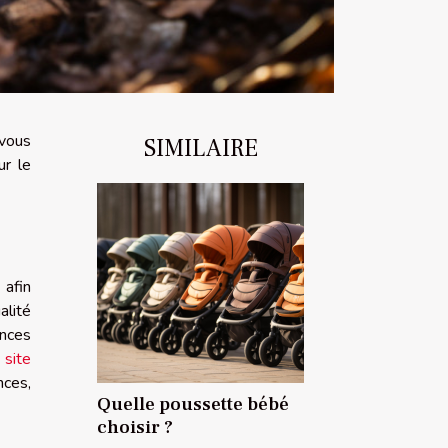
 vous
SIMILAIRE
ur le
 afin
alité
nces
 site
nces,
Quelle poussette bébé
choisir ?