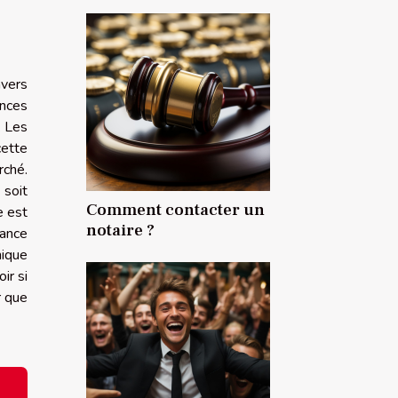
avers
ances
. Les
cette
rché.
 soit
Comment contacter un
e est
notaire ?
tance
nique
ir si
r que