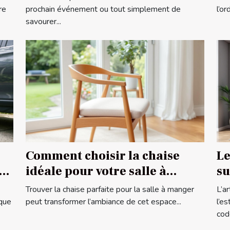
re
prochain événement ou tout simplement de
l’o
savourer...
Comment choisir la chaise
Le
idéale pour votre salle à
su
manger ?
c
Trouver la chaise parfaite pour la salle à manger
L’a
ique
peut transformer l’ambiance de cet espace...
l’e
code