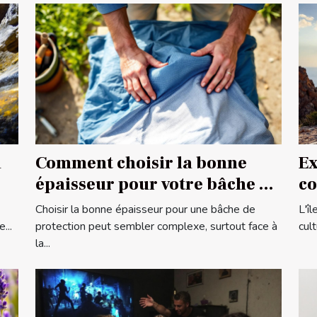
a
Comment choisir la bonne
Ex
épaisseur pour votre bâche de
co
protection ?
co
Choisir la bonne épaisseur pour une bâche de
L'î
...
protection peut sembler complexe, surtout face à
cul
la...