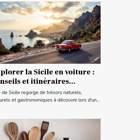
plorer la Sicile en voiture :
nseils et itinéraires
nseillés
le de Sicile regorge de trésors naturels,
turels et gastronomiques à découvrir lors d'un...