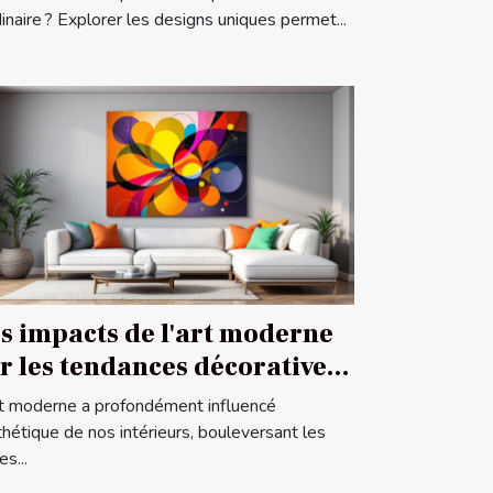
rdinaire ? Explorer les designs uniques permet...
s impacts de l'art moderne
r les tendances décoratives
ontemporaines
rt moderne a profondément influencé
sthétique de nos intérieurs, bouleversant les
s...