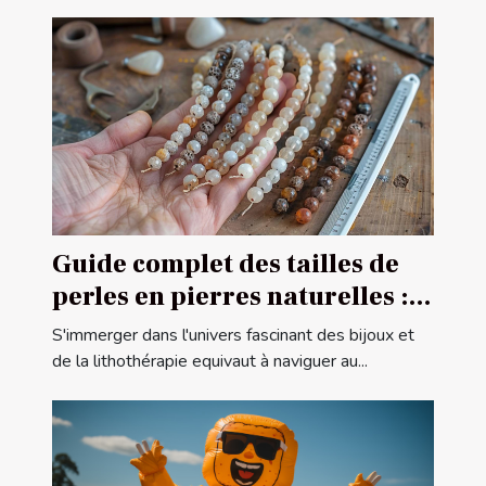
Guide complet des tailles de
perles en pierres naturelles :
comment choisir la bonne
S'immerger dans l'univers fascinant des bijoux et
taille pour vos projets de
de la lithothérapie equivaut à naviguer au...
bijouterie et de lithothérapie