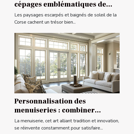
cépages emblématiques de
l'île de beauté
Les paysages escarpés et baignés de soleil de la
Corse cachent un trésor bien...
Personnalisation des
menuiseries : combiner
esthétique et fonctionnalité
La menuiserie, cet art alliant tradition et innovation,
se réinvente constamment pour satisfaire...