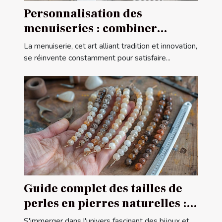
Personnalisation des
menuiseries : combiner
esthétique et fonctionnalité
La menuiserie, cet art alliant tradition et innovation,
se réinvente constamment pour satisfaire...
Guide complet des tailles de
perles en pierres naturelles :
comment choisir la bonne
S'immerger dans l'univers fascinant des bijoux et