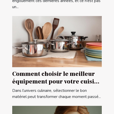
engouement ces dernières années, et ce n’est pas
un...
Comment choisir le meilleur
équipement pour votre cuisine
?
Dans l’univers culinaire, sélectionner le bon
matériel peut transformer chaque moment passé...