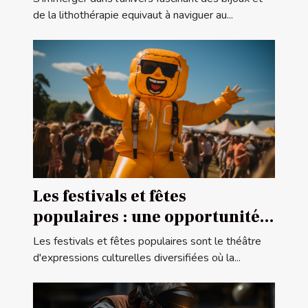
taille pour vos projets de
de la lithothérapie equivaut à naviguer au...
bijouterie et de lithothérapie
Les festivals et fêtes
populaires : une opportunité
pour la publicité gonflable
Les festivals et fêtes populaires sont le théâtre
d'expressions culturelles diversifiées où la...