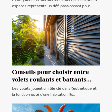
L'intégration du mobilier industriel dans les petits
espaces représente un défi passionnant pour...
Conseils pour choisir entre
volets roulants et battants
pour votre maison
Les volets jouent un rôle clé dans l'esthétique et
la fonctionnalité d'une habitation. Ils...