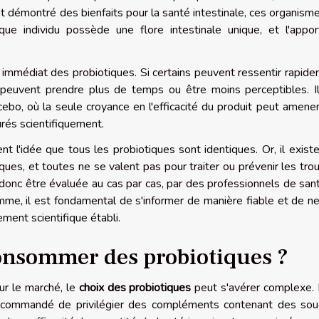
t démontré des bienfaits pour la santé intestinale, ces organism
ue individu possède une flore intestinale unique, et l'appo
.
t immédiat des probiotiques. Si certains peuvent ressentir rapid
s peuvent prendre plus de temps ou être moins perceptibles. I
cebo, où la seule croyance en l'efficacité du produit peut amene
rés scientifiquement.
t l'idée que tous les probiotiques sont identiques. Or, il exist
ues, et toutes ne se valent pas pour traiter ou prévenir les tro
 donc être évaluée au cas par cas, par des professionnels de san
omme, il est fondamental de s'informer de manière fiable et de n
nt scientifique établi.
onsommer des probiotiques ?
ur le marché, le
choix des probiotiques
peut s'avérer complexe.
 recommandé de privilégier des compléments contenant des so