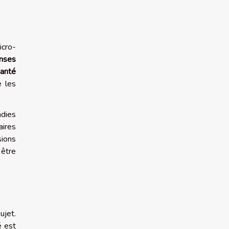
icro-
nses
anté
e les
dies
aires
sions
 être
ujet.
é est