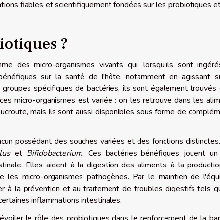
rmations fiables et scientifiquement fondées sur les probiotiques et
iotiques ?
me des micro-organismes vivants qui, lorsqu'ils sont ingér
bénéfiques sur la santé de l'hôte, notamment en agissant s
de groupes spécifiques de bactéries, ils sont également trouvés
 ces micro-organismes est variée : on les retrouve dans les ali
oucroute, mais ils sont aussi disponibles sous forme de complé
chacun possédant des souches variées et des fonctions distinctes
lus
et
Bifidobacterium
. Ces bactéries bénéfiques jouent un
stinale. Elles aident à la digestion des aliments, à la producti
re les micro-organismes pathogènes. Par le maintien de l'équi
er à la prévention et au traitement de troubles digestifs tels q
 certaines inflammations intestinales.
évoiler le rôle des probiotiques dans le renforcement de la bar