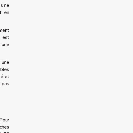
es ne
rt en
ement
l est
r une
e une
ubles
té et
e pas
 Pour
uches