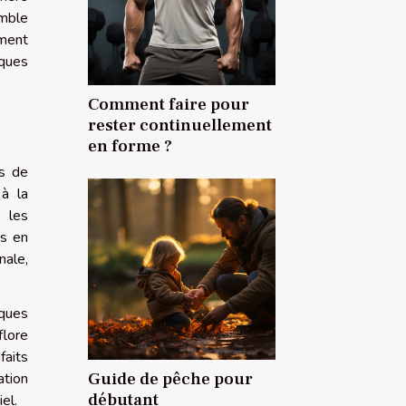
emble
ement
iques
Comment faire pour
rester continuellement
en forme ?
us de
 à la
, les
es en
nale,
iques
flore
faits
Guide de pêche pour
ation
débutant
el.