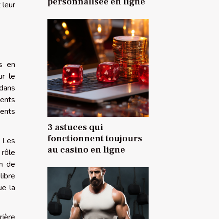
personnalisée en ligne
 leur
és en
ur le
 dans
ments
ments
3 astuces qui
fonctionnent toujours
. Les
au casino en ligne
 rôle
on de
libre
ue la
rière