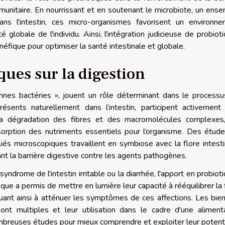
mmunitaire. En nourrissant et en soutenant le microbiote, un ens
ns l'intestin, ces micro-organismes favorisent un environn
nté globale de l'individu. Ainsi, l'intégration judicieuse de probiot
néfique pour optimiser la santé intestinale et globale.
iques sur la digestion
onnes bactéries », jouent un rôle déterminant dans le process
résents naturellement dans l’intestin, participent activement
 la dégradation des fibres et des macromolécules complexes
sorption des nutriments essentiels pour l’organisme. Des étud
iés microscopiques travaillent en symbiose avec la flore intesti
rçant la barrière digestive contre les agents pathogènes.
syndrome de l'intestin irritable ou la diarrhée, l'apport en probiot
ique a permis de mettre en lumière leur capacité à rééquilibrer la 
ibuant ainsi à atténuer les symptômes de ces affections. Les bien
ont multiples et leur utilisation dans le cadre d'une aliment
nombreuses études pour mieux comprendre et exploiter leur potenti