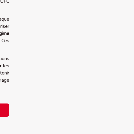
n UFC
haque
riser
gime
. Ces
tions
r les
tenir
ckage