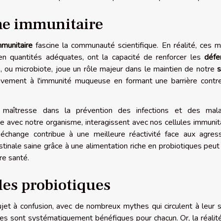
me immunitaire
munitaire
fascine la communauté scientifique. En réalité, ces m
 en quantités adéquates, ont la capacité de renforcer les
défe
e, ou microbiote, joue un rôle majeur dans le maintien de notre
s
tivement à l'immunité muqueuse en formant une barrière contr
e maîtresse dans la prévention des infections et des mala
e avec notre organisme, interagissent avec nos cellules immunit
t échange contribue à une meilleure réactivité face aux agres
testinale saine grâce à une alimentation riche en probiotiques peut
re santé.
 les probiotiques
et à confusion, avec de nombreux mythes qui circulent à leur s
ues sont systématiquement bénéfiques pour chacun. Or, la réalit