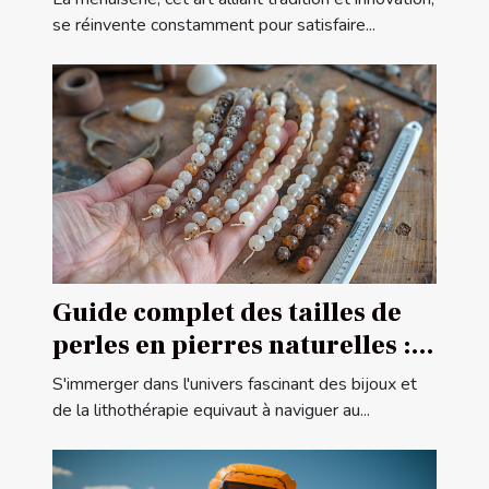
se réinvente constamment pour satisfaire...
Guide complet des tailles de
perles en pierres naturelles :
comment choisir la bonne
S'immerger dans l'univers fascinant des bijoux et
taille pour vos projets de
de la lithothérapie equivaut à naviguer au...
bijouterie et de lithothérapie