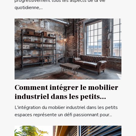
progressivement tous les aspects de la vie
quotidienne,...
Comment intégrer le mobilier
industriel dans les petits
espaces
L'intégration du mobilier industriel dans les petits
espaces représente un défi passionnant pour...