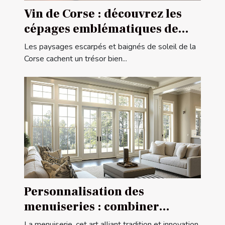
Vin de Corse : découvrez les
cépages emblématiques de
l'île de beauté
Les paysages escarpés et baignés de soleil de la
Corse cachent un trésor bien...
Personnalisation des
menuiseries : combiner
esthétique et fonctionnalité
La menuiserie, cet art alliant tradition et innovation,