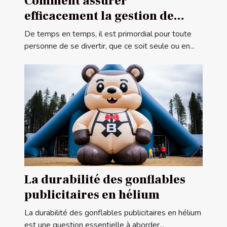
Comment assurer
efficacement la gestion de
votre centre de ludothèque ?
De temps en temps, il est primordial pour toute
personne de se divertir, que ce soit seule ou en...
La durabilité des gonflables
publicitaires en hélium
La durabilité des gonflables publicitaires en hélium
est une question essentielle à aborder...